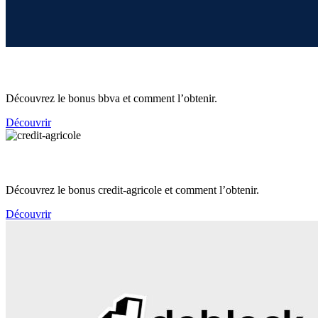
Bbva
Découvrez le bonus bbva et comment l’obtenir.
Découvrir
Credit-agricole
Découvrez le bonus credit-agricole et comment l’obtenir.
Découvrir