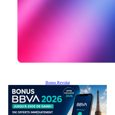
Avec Revolut, vous pouvez gagner 50€ pour chaque ami invité.
Bonus Revolut