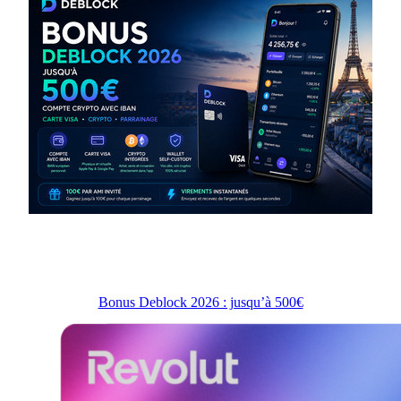
Deblock souhaite réunir euros et cryptomonnaies dans une seule
application moderne. 🔥 Compte bancaire + Carte Visa + Wallet
Crypto intégré
Bonus Deblock 2026 : jusqu’à 500€