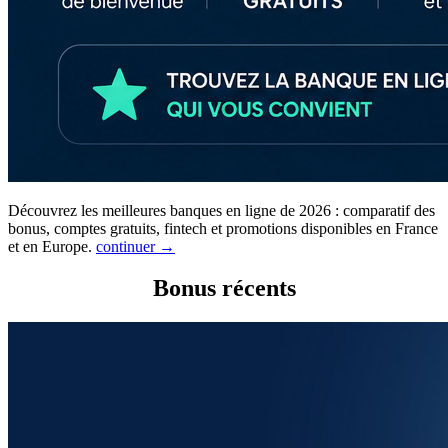
Découvrez les meilleures banques en ligne de 2026 : comparatif des
bonus, comptes gratuits, fintech et promotions disponibles en France
et en Europe.
continuer →
Bonus récents