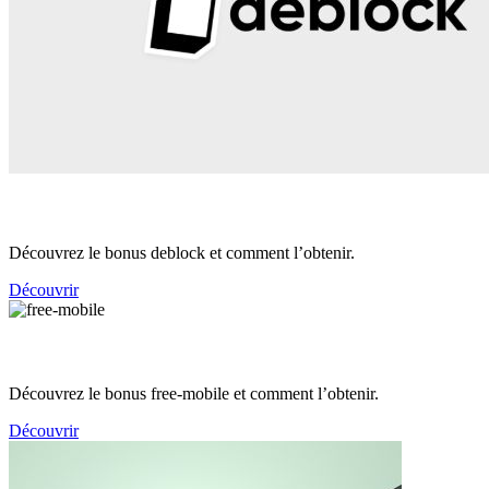
Deblock
Découvrez le bonus deblock et comment l’obtenir.
Découvrir
Free-mobile
Découvrez le bonus free-mobile et comment l’obtenir.
Découvrir