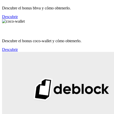
Descubre el bonus bbva y cómo obtenerlo.
Descubrir
Coco-wallet
Descubre el bonus coco-wallet y cómo obtenerlo.
Descubrir