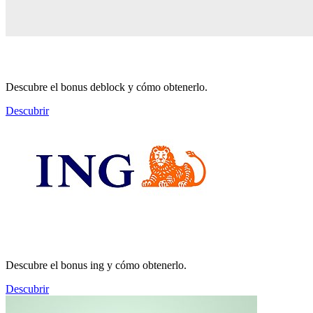
Deblock
Descubre el bonus deblock y cómo obtenerlo.
Descubrir
Ing
Descubre el bonus ing y cómo obtenerlo.
Descubrir