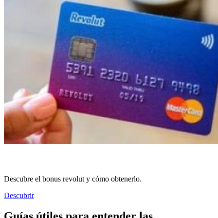
Revolut
Descubre el bonus revolut y cómo obtenerlo.
Descubrir
Guías útiles para entender las