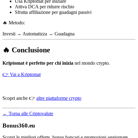
Usa Kriptomat per iniziare
Attiva DCA per ridurre rischio
Sfrutta affiliazione per guadagni passivi
🔥 Metodo:
Investi → Automatizza → Guadagna
🔥 Conclusione
Kriptomat è perfetto per chi inizia
nel mondo crypto.
👉 Vai a Kriptomat
Scopri anche 👉
altre piattaforme crypto
← Torna alle Criptovalute
Bonus360.eu
Scopri le migliori offerte, bonus bancari e promozioni aggiornate.