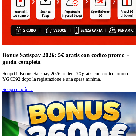
Bonus Satispay 2026: 5€ gratis con codice promo +
guida completa
Scopri il Bonus Satispay 2026: ottieni 5€ gratis con codice promo
YGC392 dopo la registrazione e una spesa minima.
Scopri di più →