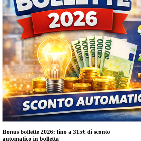
Bonus bollette 2026: fino a 315€ di sconto
automatico in bolletta