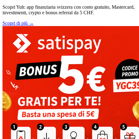
Scopri Yuh: app finanziaria svizzera con conto gratuito, Mastercard,
investimenti, crypto e bonus referral da 5 CHF.
Scopri di più →