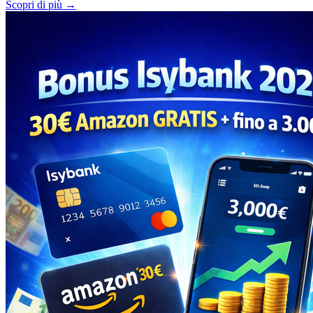
Scopri di più →