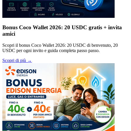
Bonus Coco Wallet 2026: 20 USDC gratis + invita
amici
Scopri il bonus Coco Wallet 2026: 20 USDC di benvenuto, 20
USDC per ogni invito e guida completa passo passo.
Scopri di più →