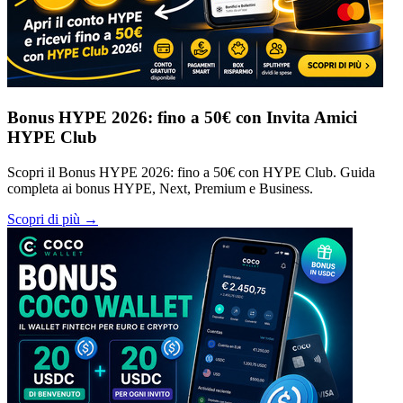
Bonus HYPE 2026: fino a 50€ con Invita Amici
HYPE Club
Scopri il Bonus HYPE 2026: fino a 50€ con HYPE Club. Guida
completa ai bonus HYPE, Next, Premium e Business.
Scopri di più →