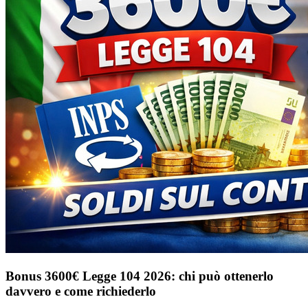
Bonus 3600€ Legge 104 2026: chi può ottenerlo
davvero e come richiederlo