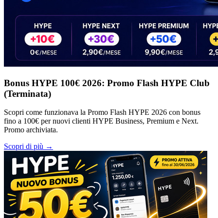
Bonus HYPE 100€ 2026: Promo Flash HYPE Club
(Terminata)
Scopri come funzionava la Promo Flash HYPE 2026 con bonus
fino a 100€ per nuovi clienti HYPE Business, Premium e Next.
Promo archiviata.
Scopri di più →