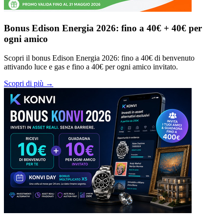
Bonus Edison Energia 2026: fino a 40€ + 40€ per
ogni amico
Scopri il bonus Edison Energia 2026: fino a 40€ di benvenuto
attivando luce e gas e fino a 40€ per ogni amico invitato.
Scopri di più →