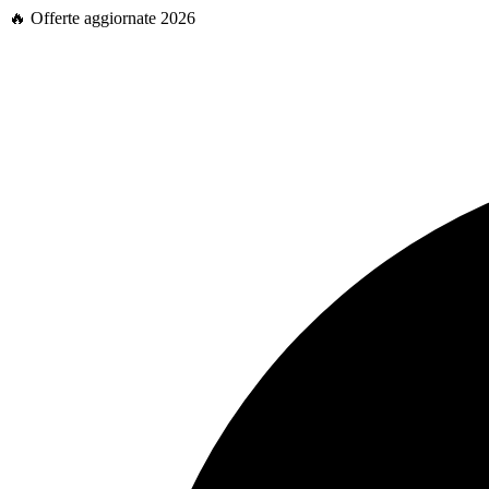
🔥 Offerte aggiornate 2026