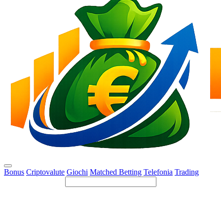
Bonus
Criptovalute
Giochi
Matched Betting
Telefonia
Trading