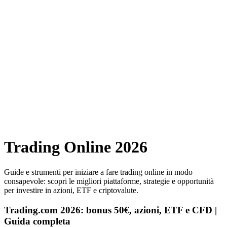
Trading Online 2026
Guide e strumenti per iniziare a fare trading online in modo
consapevole: scopri le migliori piattaforme, strategie e opportunità
per investire in azioni, ETF e criptovalute.
Trading.com 2026: bonus 50€, azioni, ETF e CFD |
Guida completa