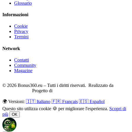
Glossario
Informazioni
Cookie
Privacy
Termini
Network
Contatti
Community
Magazine
© 2026 Bonus360.eu – Tutti i diritti riservati. Realizzato da
CreaSitoFacile
Progetto di
eGratis.org
🌍 Versioni:
🇮🇹 Italiano
🇫🇷 Français
🇪🇸 Español
Questo sito utilizza cookie 🍪 per migliorare l'esperienza.
Scopri di
più
OK