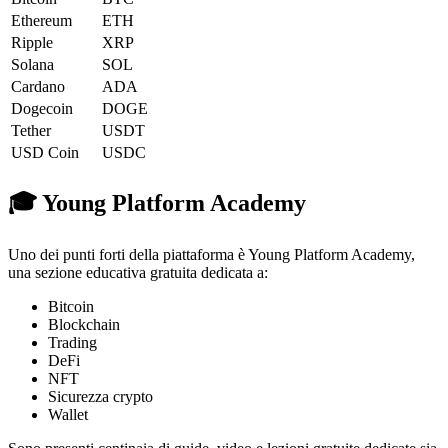
Ethereum
ETH
Ripple
XRP
Solana
SOL
Cardano
ADA
Dogecoin
DOGE
Tether
USDT
USD Coin
USDC
🎓 Young Platform Academy
Uno dei punti forti della piattaforma è Young Platform Academy,
una sezione educativa gratuita dedicata a:
Bitcoin
Blockchain
Trading
DeFi
NFT
Sicurezza crypto
Wallet