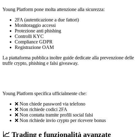
Young Platform pone molta attenzione alla sicurezza:
2FA (autenticazione a due fattori)
Monitoraggio accessi
Protezione anti phishing
Controlli KYC
Compliance GDPR
Registrazione OAM
La piattaforma pubblica inoltre guide dedicate alla prevenzione delle
truffe crypto, phishing e falsi giveaway.
⚠️ Attenzione alle truffe
Young Platform specifica ufficialmente che:
❌ Non chiede password via telefono
❌ Non richiede codici 2FA
❌ Non contatta tramite profili social falsi
❌ Non richiede invio crypto per ricevere bonus
📈 Trading e funzionalità avanzate