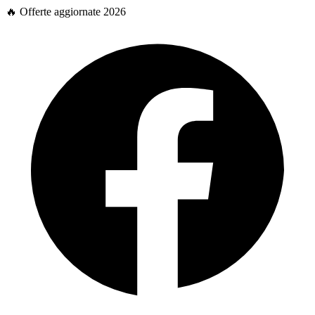
🔥 Offerte aggiornate 2026