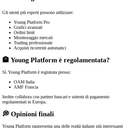
Gli utenti più esperti possono utilizzare:
Young Platform Pro
Grafici avanzati
Ordini limit
Monitoraggio mercati
Trading professionale
Acquisti ricorrenti automatici
🏦 Young Platform è regolamentata?
Sì. Young Platform è registrata presso:
OAM Italia
AMF Francia
Inoltre collabora con partner bancari e sistemi di pagamento
regolamentati in Europa.
💭 Opinioni finali
Young Platform rappresenta una delle realtà italiane più interessanti