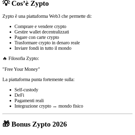
💡 Cos’è Zypto
Zypto è una piattaforma Web3 che permette di:
Comprare e vendere crypto
Gestire wallet decentralizzati
Pagare con carte crypto
Trasformare crypto in denaro reale
Inviare fondi in tutto il mondo
🔥 Filosofia Zypto:
"Free Your Money"
La piattaforma punta fortemente sulla:
Self-custody
DeFi
Pagamenti reali
Integrazione crypto ↔ mondo fisico
🎁 Bonus Zypto 2026