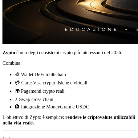
Zypto
è uno degli ecosistemi crypto più interessanti del 2026.
Combina:
🪙 Wallet DeFi multichain
💳 Carte Visa crypto fisiche e virtuali
🌍 Pagamenti crypto reali
⚡ Swap cross-chain
🏦 Integrazione MoneyGram e USDC
L'obiettivo di Zypto è semplice:
rendere le criptovalute utilizzabili
nella vita reale.