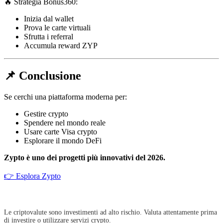
🔥 Strategia Bonus360:
Inizia dal wallet
Prova le carte virtuali
Sfrutta i referral
Accumula reward ZYP
📌 Conclusione
Se cerchi una piattaforma moderna per:
Gestire crypto
Spendere nel mondo reale
Usare carte Visa crypto
Esplorare il mondo DeFi
Zypto è uno dei progetti più innovativi del 2026.
👉 Esplora Zypto
Le criptovalute sono investimenti ad alto rischio. Valuta attentamente prima
di investire o utilizzare servizi crypto.