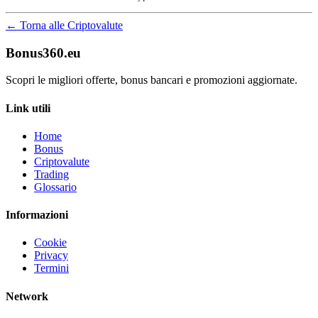
← Torna alle Criptovalute
Bonus360.eu
Scopri le migliori offerte, bonus bancari e promozioni aggiornate.
Link utili
Home
Bonus
Criptovalute
Trading
Glossario
Informazioni
Cookie
Privacy
Termini
Network