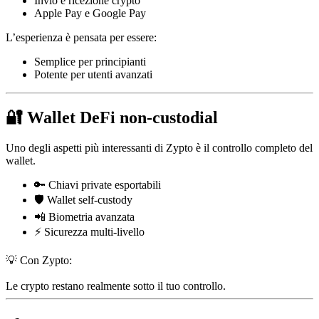
Invio e ricezione crypto
Apple Pay e Google Pay
L’esperienza è pensata per essere:
Semplice per principianti
Potente per utenti avanzati
🔐 Wallet DeFi non-custodial
Uno degli aspetti più interessanti di Zypto è il controllo completo del
wallet.
🔑 Chiavi private esportabili
🛡 Wallet self-custody
📲 Biometria avanzata
⚡ Sicurezza multi-livello
💡 Con Zypto:
Le crypto restano realmente sotto il tuo controllo.