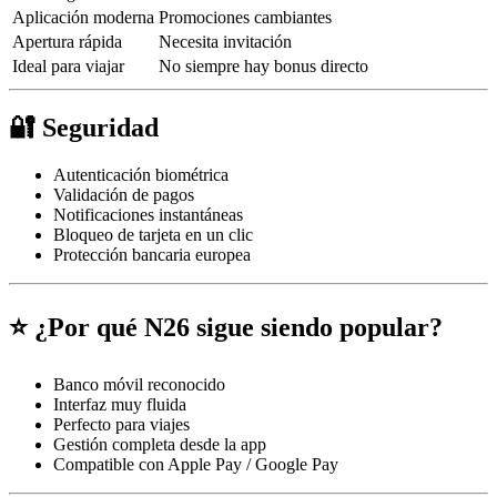
Aplicación moderna
Promociones cambiantes
Apertura rápida
Necesita invitación
Ideal para viajar
No siempre hay bonus directo
🔐 Seguridad
Autenticación biométrica
Validación de pagos
Notificaciones instantáneas
Bloqueo de tarjeta en un clic
Protección bancaria europea
⭐ ¿Por qué N26 sigue siendo popular?
Banco móvil reconocido
Interfaz muy fluida
Perfecto para viajes
Gestión completa desde la app
Compatible con Apple Pay / Google Pay