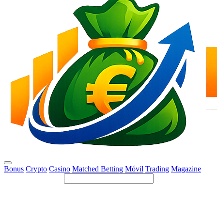
Bonus
Crypto
Casino
Matched Betting
Móvil
Trading
Magazine