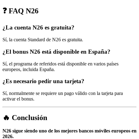
❓ FAQ N26
¿La cuenta N26 es gratuita?
Sí, la cuenta Standard de N26 es gratuita.
¿El bonus N26 está disponible en España?
Sí, el programa de referidos está disponible en varios países
europeos, incluida España.
¿Es necesario pedir una tarjeta?
Sí, normalmente se requiere un pago válido con la tarjeta para
activar el bonus.
🔥 Conclusión
N26 sigue siendo uno de los mejores bancos móviles europeos en
2026.