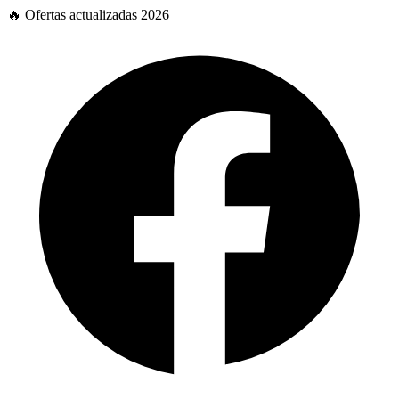
🔥 Ofertas actualizadas 2026