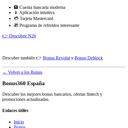
🏦 Cuenta bancaria moderna
📱 Aplicación intuitiva
💳 Tarjeta Mastercard
🎁 Programa de referidos interesante
👉 Descubrir N26
Descubre también 👉
Bonus Revolut
y
Bonus Deblock
← Volver a los Bonus
Bonus360 España
Descubre los mejores bonus bancarios, ofertas fintech y
promociones actualizadas.
Enlaces útiles
Inicio
Bonus