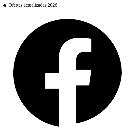
🔥 Ofertas actualizadas 2026