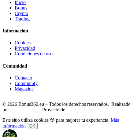
Inicio
Bonus
Crypto
Trading
Información
Cookies
Privacidad
Condiciones de uso
Comunidad
Contacto
Community
Magazine
© 2026 Bonus360.eu – Todos los derechos reservados. Realizado
por
CreaSitoFacile
Proyecto de
eGratis.org
Este sitio utiliza cookies 🍪 para mejorar tu experiencia.
Más
información
OK