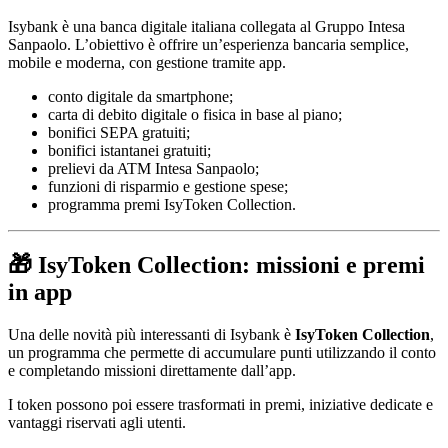
Isybank è una banca digitale italiana collegata al Gruppo Intesa
Sanpaolo. L’obiettivo è offrire un’esperienza bancaria semplice,
mobile e moderna, con gestione tramite app.
conto digitale da smartphone;
carta di debito digitale o fisica in base al piano;
bonifici SEPA gratuiti;
bonifici istantanei gratuiti;
prelievi da ATM Intesa Sanpaolo;
funzioni di risparmio e gestione spese;
programma premi IsyToken Collection.
🎁 IsyToken Collection: missioni e premi
in app
Una delle novità più interessanti di Isybank è
IsyToken Collection
,
un programma che permette di accumulare punti utilizzando il conto
e completando missioni direttamente dall’app.
I token possono poi essere trasformati in premi, iniziative dedicate e
vantaggi riservati agli utenti.