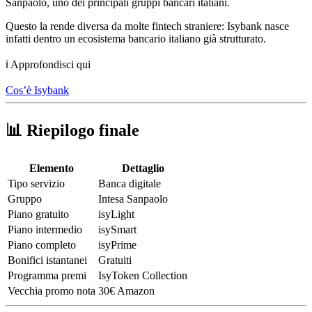
Sanpaolo, uno dei principali gruppi bancari italiani.
Questo la rende diversa da molte fintech straniere: Isybank nasce
infatti dentro un ecosistema bancario italiano già strutturato.
ℹ️ Approfondisci qui
Cos’è Isybank
📊 Riepilogo finale
Elemento
Dettaglio
Tipo servizio
Banca digitale
Gruppo
Intesa Sanpaolo
Piano gratuito
isyLight
Piano intermedio
isySmart
Piano completo
isyPrime
Bonifici istantanei
Gratuiti
Programma premi
IsyToken Collection
Vecchia promo nota
30€ Amazon