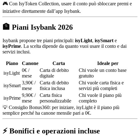
🎮 Con IsyToken Collection, usare il conto può sbloccare premi e
iniziative direttamente dall’app Isybank.
🏦 Piani Isybank 2026
Isybank propone tre piani principali:
isyLight
,
isySmart
e
isyPrime
. La scelta dipende da quanto vuoi usare il conto e dai
servizi inclusi.
Piano
Canone
Carta
Ideale per
0€ /
Carta di debito
Chi vuole un conto base
isyLight
mese
digitale
gratuito
3,90€ /
Carta di debito
Chi vuole carta fisica e
isySmart
mese
fisica inclusa
servizi più completi
9,90€ /
Carta fisica
Chi vuole il piano più
isyPrime
mese
personalizzabile
completo
💡 Consiglio Bonus360: per iniziare, isyLight è il piano più
semplice perché ha canone mensile pari a 0€.
⚡ Bonifici e operazioni incluse