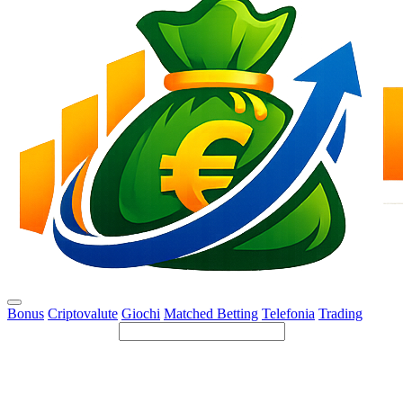
Bonus
Criptovalute
Giochi
Matched Betting
Telefonia
Trading