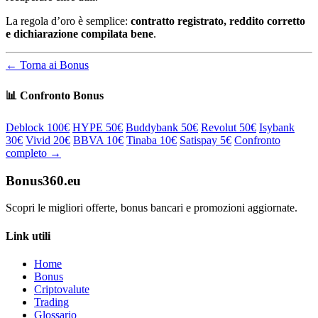
La regola d’oro è semplice:
contratto registrato, reddito corretto
e dichiarazione compilata bene
.
← Torna ai Bonus
📊 Confronto Bonus
Deblock 100€
HYPE 50€
Buddybank 50€
Revolut 50€
Isybank
30€
Vivid 20€
BBVA 10€
Tinaba 10€
Satispay 5€
Confronto
completo →
Bonus360.eu
Scopri le migliori offerte, bonus bancari e promozioni aggiornate.
Link utili
Home
Bonus
Criptovalute
Trading
Glossario