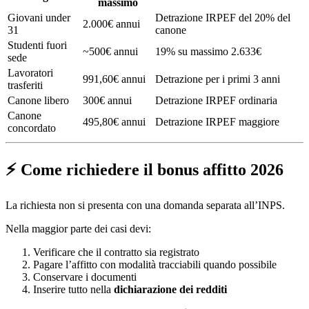
massimo
Giovani under
Detrazione IRPEF del 20% del
2.000€ annui
31
canone
Studenti fuori
~500€ annui
19% su massimo 2.633€
sede
Lavoratori
991,60€ annui
Detrazione per i primi 3 anni
trasferiti
Canone libero
300€ annui
Detrazione IRPEF ordinaria
Canone
495,80€ annui
Detrazione IRPEF maggiore
concordato
⚡ Come richiedere il bonus affitto 2026
La richiesta non si presenta con una domanda separata all’INPS.
Nella maggior parte dei casi devi:
Verificare che il contratto sia registrato
Pagare l’affitto con modalità tracciabili quando possibile
Conservare i documenti
Inserire tutto nella
dichiarazione dei redditi