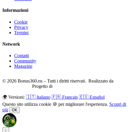
Informazioni
Cookie
Privacy
Termini
Network
Contatti
Community
Magazine
© 2026 Bonus360.eu – Tutti i diritti riservati. Realizzato da
CreaSitoFacile
Progetto di
eGratis.org
🌍 Versioni:
🇮🇹 Italiano
🇫🇷 Français
🇪🇸 Español
Questo sito utilizza cookie 🍪 per migliorare l'esperienza.
Scopri di
più
OK
↑