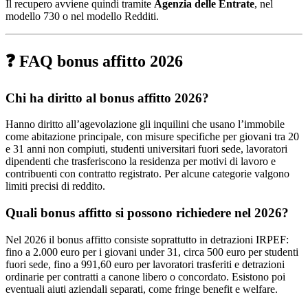
Il recupero avviene quindi tramite
Agenzia delle Entrate
, nel
modello 730 o nel modello Redditi.
❓ FAQ bonus affitto 2026
Chi ha diritto al bonus affitto 2026?
Hanno diritto all’agevolazione gli inquilini che usano l’immobile
come abitazione principale, con misure specifiche per giovani tra 20
e 31 anni non compiuti, studenti universitari fuori sede, lavoratori
dipendenti che trasferiscono la residenza per motivi di lavoro e
contribuenti con contratto registrato. Per alcune categorie valgono
limiti precisi di reddito.
Quali bonus affitto si possono richiedere nel 2026?
Nel 2026 il bonus affitto consiste soprattutto in detrazioni IRPEF:
fino a 2.000 euro per i giovani under 31, circa 500 euro per studenti
fuori sede, fino a 991,60 euro per lavoratori trasferiti e detrazioni
ordinarie per contratti a canone libero o concordato. Esistono poi
eventuali aiuti aziendali separati, come fringe benefit e welfare.