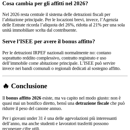
Cosa cambia per gli affitti nel 2026?
Nel 2026 resta centrale il sistema delle detrazioni fiscali per
l’abitazione principale. Per le locazioni brevi, invece, l’Agenzia
delle Entrate ricorda l’aliquota del 26%, ridotta al 21% per una sola
unità immobiliare scelta dal contribuente.
Serve l’ISEE per avere il bonus affitto?
Per le detrazioni IRPEF nazionali normalmente no: contano
soprattutto reddito complessivo, contratto registrato e uso
dell’immobile come abitazione principale. L’ISEE può servire
invece nei bandi comunali o regionali dedicati al sostegno affitto.
🔥 Conclusione
Il
bonus affitto 2026
esiste, ma va capito nel modo giusto: non è
quasi mai un bonifico diretto, bensì una
detrazione fiscale
che può
ridurre il peso del canone annuo.
Per i giovani under 31 è una delle agevolazioni più interessanti
dell’anno, ma anche studenti e lavoratori trasferiti possono
recuperare cifre utili.