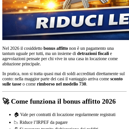
Nel 2026 il cosiddetto
bonus affitto
non è un pagamento una
tantum uguale per tutti, ma un insieme di
detrazioni fiscali
e
agevolazioni pensate per chi vive in una casa in locazione come
abitazione principale.
In pratica, non si tratta quasi mai di soldi accreditati direttamente sul
conto: nella maggior parte dei casi il vantaggio arriva come
sconto
sulle tasse
o come
rimborso nel modello 730
.
🚀 Come funziona il bonus affitto 2026
🏠 Vale per contratti di locazione regolarmente registrati
📉 Riduce l’IRPEF da pagare