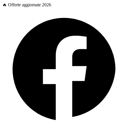
🔥 Offerte aggiornate 2026