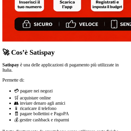
🚀 Cos’è Satispay
Satispay
è una delle applicazioni di pagamento più utilizzate in
Italia.
Permette di:
💳 pagare nei negozi
🛒 acquistare online
👥 inviare denaro agli amici
📱 ricaricare il telefono
🧾 pagare bollettini e PagoPA
💰 gestire cashback e risparmi