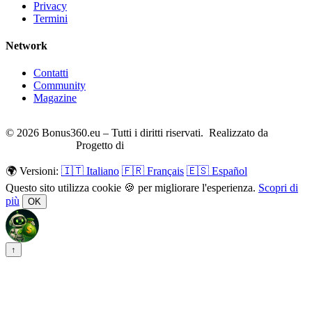
Privacy
Termini
Network
Contatti
Community
Magazine
© 2026 Bonus360.eu – Tutti i diritti riservati. Realizzato da
CreaSitoFacile
Progetto di
eGratis.org
🌍 Versioni:
🇮🇹 Italiano
🇫🇷 Français
🇪🇸 Español
Questo sito utilizza cookie 🍪 per migliorare l'esperienza.
Scopri di
più
OK
↑