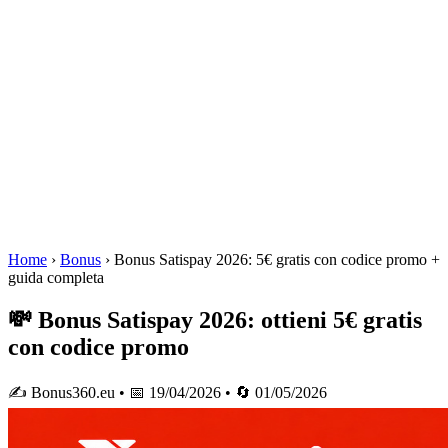
Home
›
Bonus
›
Bonus Satispay 2026: 5€ gratis con codice promo +
guida completa
💸 Bonus Satispay 2026: ottieni 5€ gratis
con codice promo
✍️ Bonus360.eu • 📅 19/04/2026 • 🔄 01/05/2026