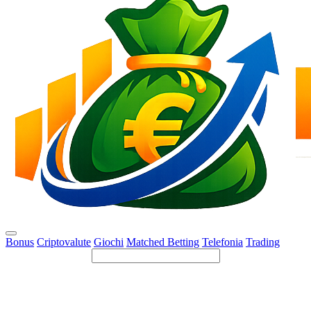
Bonus
Criptovalute
Giochi
Matched Betting
Telefonia
Trading