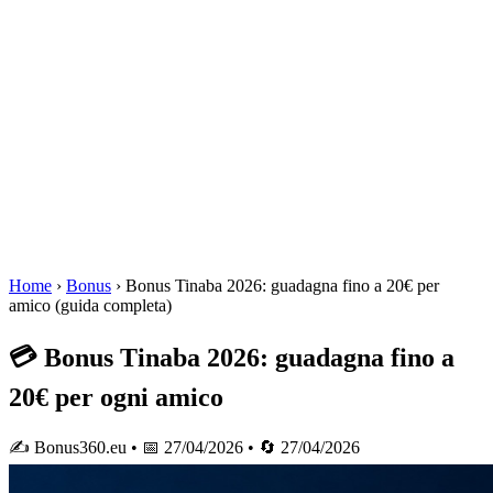
Home
›
Bonus
›
Bonus Tinaba 2026: guadagna fino a 20€ per
amico (guida completa)
💳 Bonus Tinaba 2026: guadagna fino a
20€ per ogni amico
✍️ Bonus360.eu • 📅 27/04/2026 • 🔄 27/04/2026