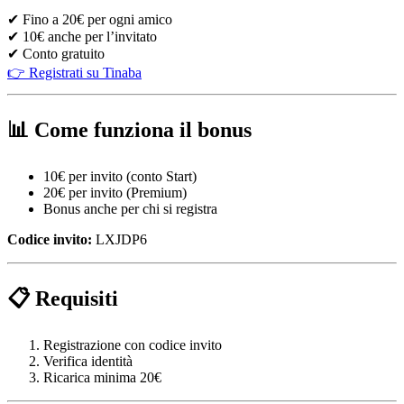
✔ Fino a 20€ per ogni amico
✔ 10€ anche per l’invitato
✔ Conto gratuito
👉 Registrati su Tinaba
📊 Come funziona il bonus
10€ per invito (conto Start)
20€ per invito (Premium)
Bonus anche per chi si registra
Codice invito:
LXJDP6
📋 Requisiti
Registrazione con codice invito
Verifica identità
Ricarica minima 20€