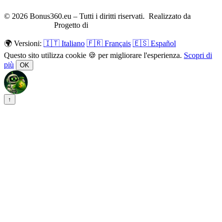
© 2026 Bonus360.eu – Tutti i diritti riservati. Realizzato da
CreaSitoFacile
Progetto di
eGratis.org
🌍 Versioni:
🇮🇹 Italiano
🇫🇷 Français
🇪🇸 Español
Questo sito utilizza cookie 🍪 per migliorare l'esperienza.
Scopri di
più
OK
↑