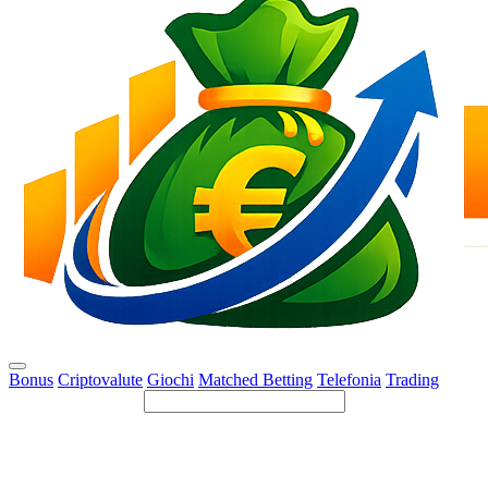
Bonus
Criptovalute
Giochi
Matched Betting
Telefonia
Trading