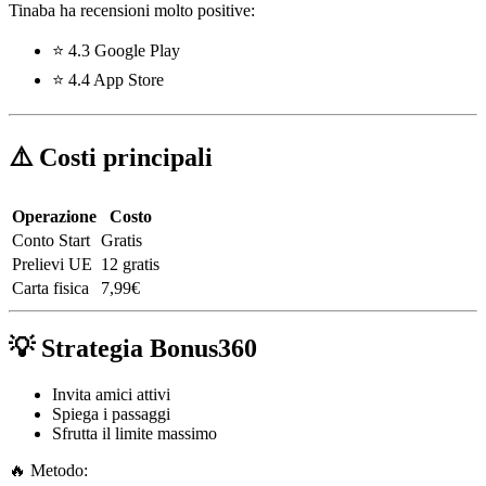
Tinaba ha recensioni molto positive:
⭐ 4.3 Google Play
⭐ 4.4 App Store
⚠️ Costi principali
Operazione
Costo
Conto Start
Gratis
Prelievi UE
12 gratis
Carta fisica
7,99€
💡 Strategia Bonus360
Invita amici attivi
Spiega i passaggi
Sfrutta il limite massimo
🔥 Metodo: