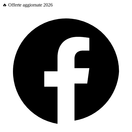
🔥 Offerte aggiornate 2026