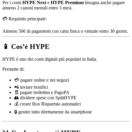
Per i conti
HYPE Next
e
HYPE Premium
bisogna anche pagare
almeno 2 canoni mensili entro 3 mesi.
💳 Requisito principale:
Almeno 50€ di pagamenti con carta fisica o virtuale entro 30 giorni.
📱 Cos’è HYPE
HYPE è uno dei conti digitali più popolari in Italia.
Permette di:
💳 pagare online e nei negozi
📲 inviare bonifici
🧾 pagare bollettini e PagoPA
👥 dividere spese con SplitHYPE
💰 creare Box Risparmio automatici
🔒 gestire tutto direttamente da smartphone