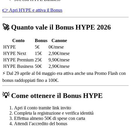
👉 Apri HYPE e attiva il Bonus
🚀 Quanto vale il Bonus HYPE 2026
Conto
Bonus
Canone
HYPE
5€
0€/mese
HYPE Next
15€
2,90€/mese
HYPE Premium
25€
9,90€/mese
HYPE Business
50€
2,90€/mese
⚡ Dal 29 aprile al 04 maggio era attiva anche una Promo Flash con
bonus raddoppiati fino a 100€.
💡 Come ottenere il Bonus HYPE
Apri il conto tramite link invito
Completa la registrazione e verifica identità
Effettua almeno 50€ di spese con carta
Attendi l’accredito del bonus