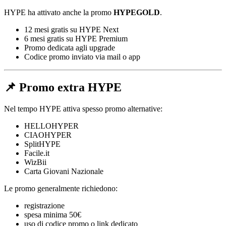
HYPE ha attivato anche la promo
HYPEGOLD
.
12 mesi gratis su HYPE Next
6 mesi gratis su HYPE Premium
Promo dedicata agli upgrade
Codice promo inviato via mail o app
📌 Promo extra HYPE
Nel tempo HYPE attiva spesso promo alternative:
HELLOHYPER
CIAOHYPER
SplitHYPE
Facile.it
WizBii
Carta Giovani Nazionale
Le promo generalmente richiedono:
registrazione
spesa minima 50€
uso di codice promo o link dedicato