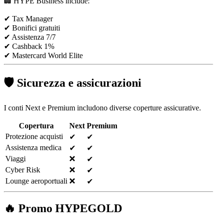
🏢 HYPE Business include:
✔ Tax Manager
✔ Bonifici gratuiti
✔ Assistenza 7/7
✔ Cashback 1%
✔ Mastercard World Elite
🛡️ Sicurezza e assicurazioni
I conti Next e Premium includono diverse coperture assicurative.
Copertura
Next
Premium
Protezione acquisti
✔
✔
Assistenza medica
✔
✔
Viaggi
❌
✔
Cyber Risk
❌
✔
Lounge aeroportuali
❌
✔
🔥 Promo HYPEGOLD