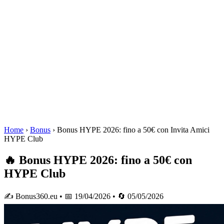
Home
›
Bonus
›
Bonus HYPE 2026: fino a 50€ con Invita Amici
HYPE Club
🔥 Bonus HYPE 2026: fino a 50€ con
HYPE Club
✍️ Bonus360.eu • 📅 19/04/2026 • 🔄 05/05/2026