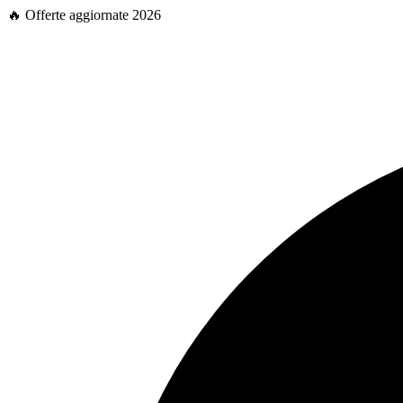
🔥 Offerte aggiornate 2026