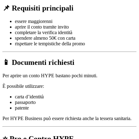
📌 Requisiti principali
essere maggiorenni
aprire il conto tramite invito
completare la verifica identità
spendere almeno 50€ con carta
rispettare le tempistiche della promo
📱 Documenti richiesti
Per aprire un conto HYPE bastano pochi minuti.
È possibile utilizzare:
carta d’identità
passaporto
patente
Per HYPE Business può essere richiesta anche la tessera sanitaria.
⭐ Pro e Contro HYPE