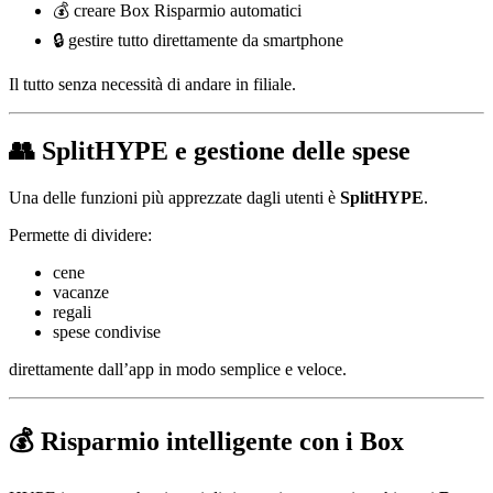
💰 creare Box Risparmio automatici
🔒 gestire tutto direttamente da smartphone
Il tutto senza necessità di andare in filiale.
👥 SplitHYPE e gestione delle spese
Una delle funzioni più apprezzate dagli utenti è
SplitHYPE
.
Permette di dividere:
cene
vacanze
regali
spese condivise
direttamente dall’app in modo semplice e veloce.
💰 Risparmio intelligente con i Box