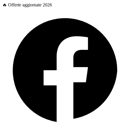
🔥 Offerte aggiornate 2026