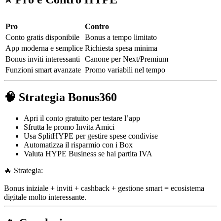
Pro
Contro
Conto gratis disponibile
Bonus a tempo limitato
App moderna e semplice
Richiesta spesa minima
Bonus inviti interessanti
Canone per Next/Premium
Funzioni smart avanzate
Promo variabili nel tempo
🧠 Strategia Bonus360
Apri il conto gratuito per testare l’app
Sfrutta le promo Invita Amici
Usa SplitHYPE per gestire spese condivise
Automatizza il risparmio con i Box
Valuta HYPE Business se hai partita IVA
🔥 Strategia:
Bonus iniziale + inviti + cashback + gestione smart = ecosistema
digitale molto interessante.