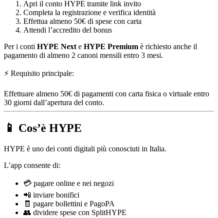
Apri il conto HYPE tramite link invito
Completa la registrazione e verifica identità
Effettua almeno 50€ di spese con carta
Attendi l’accredito del bonus
Per i conti
HYPE Next
e
HYPE Premium
è richiesto anche il
pagamento di almeno 2 canoni mensili entro 3 mesi.
⚡ Requisito principale:
Effettuare almeno 50€ di pagamenti con carta fisica o virtuale entro
30 giorni dall’apertura del conto.
📱 Cos’è HYPE
HYPE è uno dei conti digitali più conosciuti in Italia.
L’app consente di:
💳 pagare online e nei negozi
📲 inviare bonifici
🧾 pagare bollettini e PagoPA
👥 dividere spese con SplitHYPE