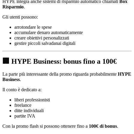
HYPE integra anche sistemi di risparmio automatico chiamati
Box
Risparmio
.
Gli utenti possono:
arrotondare le spese
accumulare denaro automaticamente
creare obiettivi personalizzati
gestire piccoli salvadanai digitali
🏢 HYPE Business: bonus fino a 100€
La parte più interessante della promo riguarda probabilmente
HYPE
Business
.
Il conto è dedicato a:
liberi professionisti
freelance
ditte individuali
partite IVA
Con la promo flash si possono ottenere fino a
100€ di bonus
.