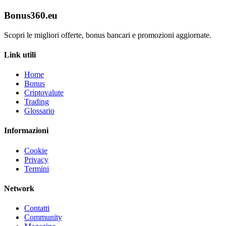
Bonus360.eu
Scopri le migliori offerte, bonus bancari e promozioni aggiornate.
Link utili
Home
Bonus
Criptovalute
Trading
Glossario
Informazioni
Cookie
Privacy
Termini
Network
Contatti
Community