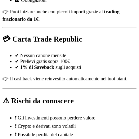
🏦 Obbligazioni
👉 Puoi iniziare anche con piccoli importi grazie al
trading
frazionario da 1€
.
💳 Carta Trade Republic
✔ Nessun canone mensile
✔ Prelievi gratis sopra 100€
✔
1% di Saveback
sugli acquisti
👉 Il cashback viene reinvestito automaticamente nei tuoi piani.
⚠️ Rischi da conoscere
❗ Gli investimenti possono perdere valore
❗ Crypto e derivati sono volatili
❗ Possibile perdita del capitale