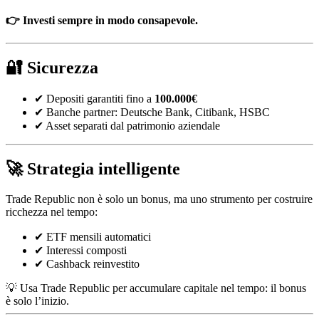
👉 Investi sempre in modo consapevole.
🔐 Sicurezza
✔ Depositi garantiti fino a
100.000€
✔ Banche partner: Deutsche Bank, Citibank, HSBC
✔ Asset separati dal patrimonio aziendale
🚀 Strategia intelligente
Trade Republic non è solo un bonus, ma uno strumento per costruire
ricchezza nel tempo:
✔ ETF mensili automatici
✔ Interessi composti
✔ Cashback reinvestito
💡 Usa Trade Republic per accumulare capitale nel tempo: il bonus
è solo l’inizio.