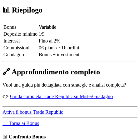
📊 Riepilogo
Bonus
Variabile
Deposito minimo
1€
Interessi
Fino al 2%
Commissioni
0€ piani / ~1€ ordini
Guadagno
Bonus + investimenti
🔗 Approfondimento completo
Vuoi una guida più dettagliata con strategie e analisi completa?
👉
Guida completa Trade Republic su MisterGuadagno
Attiva il bonus Trade Republic
← Torna ai Bonus
📊 Confronto Bonus